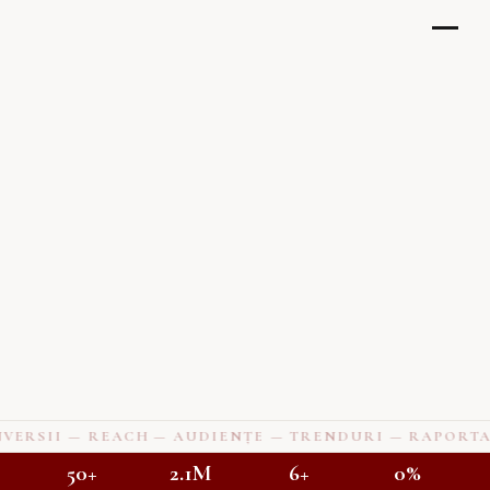
II — REACH — AUDIENȚE — TRENDURI — RAPORTARE —
50+
2.1M
6+
0%