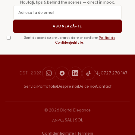
Noutăți, tips & behind the scenes — direct în inbox.
ABONEAZĂ-TE
Sunt de acord cu prelucrarea datelor conform
Politicii de
Confidențialitate
.
EST 2023
0727 270 147
Servicii
Portofoliu
Despre noi
De ce noi
Contact
© 2026 Digital Elegance
ANPC:
SAL
|
SOL
Confidențialitate
|
Termeni