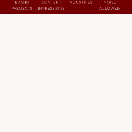
BRAND
CONTENT
INDUSTRIES
NOISE
PROJECTS
IMPRESSIONS
ALLOWED